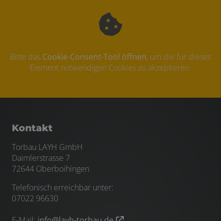
Bitte das
Cookie-Consent-Tool öffnen
, um die für dieses
Element notwendigen Cookies zu akzeptieren.
Footer - Kontaktdaten und Öffnungszei
Kontakt
Torbau LAYH GmbH
Daimlerstrasse 7
72644 Oberboihingen
Telefonisch erreichbar unter:
07022 96630
E-Mail:
info@layh-torbau.de